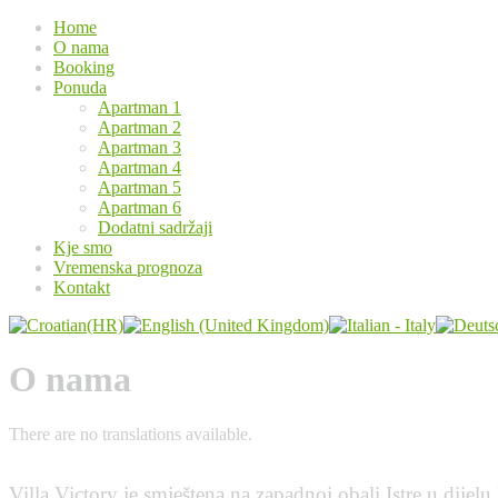
Home
O nama
Booking
Ponuda
Apartman 1
Apartman 2
Apartman 3
Apartman 4
Apartman 5
Apartman 6
Dodatni sadržaji
Kje smo
Vremenska prognoza
Kontakt
O nama
There are no translations available.
Villa Victory je smještena na zapadnoj obali Istre u dijel