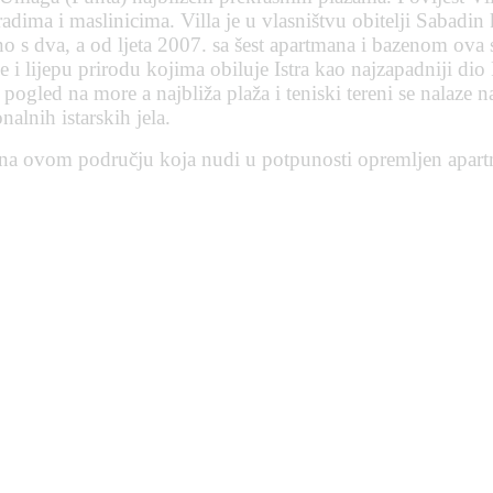
ma i maslinicima. Villa je u vlasništvu obitelji Sabadin 
s dva, a od ljeta 2007. sa šest apartmana i bazenom ova s
ce i lijepu prirodu kojima obiluje Istra kao najzapadniji di
pogled na more a najbliža plaža i teniski tereni se nalaze n
nalnih istarskih jela.
la na ovom području koja nudi u potpunosti opremljen apart