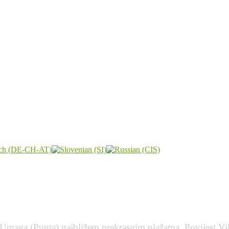
u Umaga (Punta) najbližem prekrasnim plažama. Povijest Vill