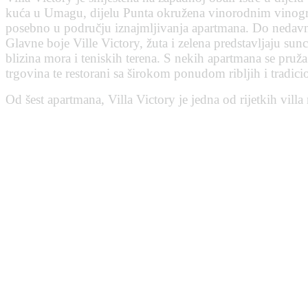
kuća u Umagu, dijelu Punta okružena vinorodnim vinogradi
posebno u području iznajmljivanja apartmana. Do nedavno 
Glavne boje Ville Victory, žuta i zelena predstavljaju sun
blizina mora i teniskih terena. S nekih apartmana se pruža 
trgovina te restorani sa širokom ponudom ribljih i tradicio
Od šest apartmana, Villa Victory je jedna od rijetkih vil