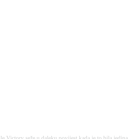
e Victory seže u daleku povijest kada je to bila jedina