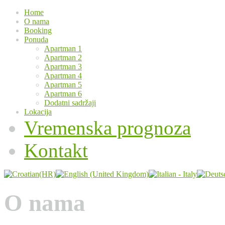
Home
O nama
Booking
Ponuda
Apartman 1
Apartman 2
Apartman 3
Apartman 4
Apartman 5
Apartman 6
Dodatni sadržaji
Lokacija
Vremenska prognoza
Kontakt
O nama